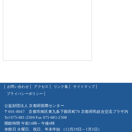
お問い合わせ
アクセス
リンク集
サイトマップ
プライバシーポリシー
公益財団法人 京都府国際センター
〒601-8047 京都市南区東九条下殿田町70 京都府民総合交流プラザ内
Tel 075-681-2500 Fax 075-681-2508
開館時間 午前10時～午後6時
休館日 火曜日、祝日、年末年始 （12月29日～1月3日）